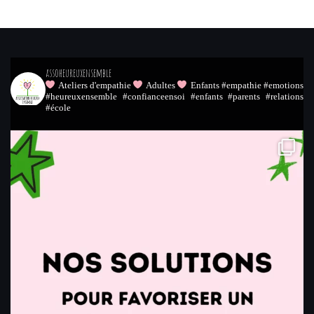
assoheureuxensemble
Ateliers d'empathie
Adultes
Enfants
#empathie #emotions
#heureuxensemble #confianceensoi #enfants #parents #relations
#école