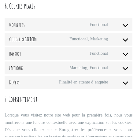
6. Cookies placés
WordPress
Functional
Consent
to
Google reCAPTCHA
Functional, Marketing
Consent
service
to
wordpress
HAProxy
Functional
Consent
service
to
google-
Facebook
Marketing, Functional
Consent
service
recaptcha
to
haproxy
Divers
Finalité en attente d’enquête
Consent
service
to
facebook
7. Consentement
service
divers
Lorsque vous visitez notre site web pour la première fois, nous vous
montrerons une fenêtre contextuelle avec une explication sur les cookies.
Dès que vous cliquez sur « Enregistrer les préférences » vous nous